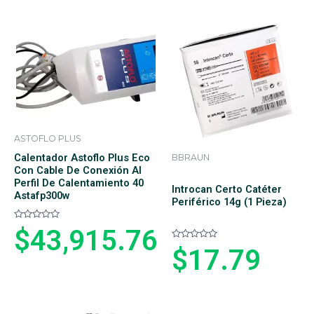
d
e
o
n
e
0
n
d
0
e
d
5
e
5
ASTOFLO PLUS
Calentador Astoflo Plus Eco
BBRAUN
Con Cable De Conexión Al
Perfil De Calentamiento 40
Introcan Certo Catéter
Astafp300w
Periférico 14g (1 Pieza)
V
$
43,915.76
a
l
V
$
17.79
o
a
r
l
a
o
d
r
o
a
e
d
n
o
0
e