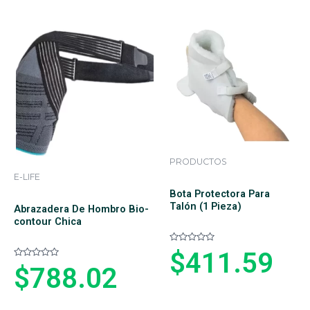
o
d
e
o
n
e
0
n
d
0
e
d
5
e
5
PRODUCTOS
E-LIFE
Bota Protectora Para
Talón (1 Pieza)
Abrazadera De Hombro Bio-
contour Chica
V
$
411.59
a
V
l
$
788.02
a
o
l
r
o
a
r
d
a
o