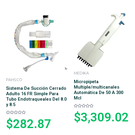
a
d
d
o
o
e
e
n
n
0
0
d
d
e
e
5
5
MEDIKA
PAHSCO
Micropipeta
Multiple/multicanales
Sistema De Succión Cerrado
Automática De 50 A 300
Adulto 16 FR Simple Para
Mcl
Tubo Endotraqueales Del 8.0
y 8.5
V
$
3,309.02
a
V
l
$
282.87
a
o
l
r
o
a
r
d