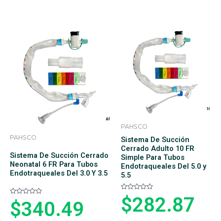
r
r
a
a
d
d
o
o
e
e
n
n
0
0
d
d
e
e
5
5
PAHSCO
PAHSCO
Sistema De Succión
Cerrado Adulto 10 FR
Sistema De Succión Cerrado
Simple Para Tubos
Neonatal 6 FR Para Tubos
Endotraqueales Del 5.0 y
Endotraqueales Del 3.0 Y 3.5
5.5
V
$
282.87
V
$
340.49
a
a
l
l
o
o
r