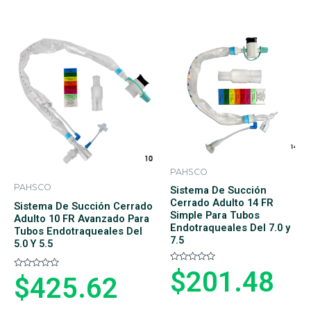
r
a
a
d
d
o
o
e
e
n
n
0
0
d
d
e
e
5
5
PAHSCO
PAHSCO
Sistema De Succión
Cerrado Adulto 14 FR
Sistema De Succión Cerrado
Simple Para Tubos
Adulto 10 FR Avanzado Para
Endotraqueales Del 7.0 y
Tubos Endotraqueales Del
7.5
5.0 Y 5.5
V
$
201.48
V
$
425.62
a
a
l
l
o
o
r
r
a