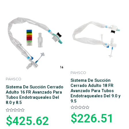
r
a
a
d
d
o
o
e
e
n
n
0
0
d
d
e
e
5
5
PAHSCO
PAHSCO
Sistema De Succión
Cerrado Adulto 18 FR
Sistema De Succión Cerrado
Avanzado Para Tubos
Adulto 16 FR Avanzado Para
Endotraqueales Del 9.0 y
Tubos Endotraqueales Del
9.5
8.0 y 8.5
V
$
226.51
V
$
425.62
a
a
l
l
o
o
r