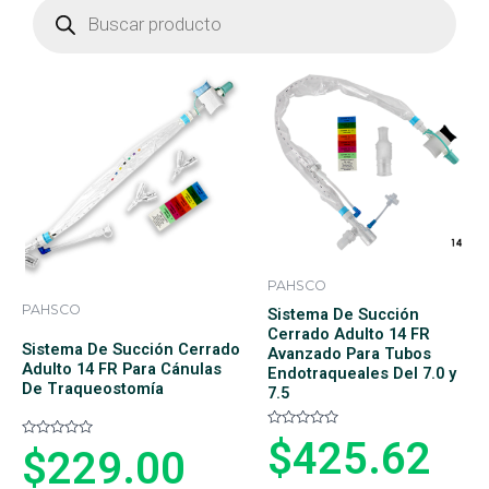
search
PAHSCO
PAHSCO
Sistema De Succión
Cerrado Adulto 14 FR
Sistema De Succión Cerrado
Avanzado Para Tubos
Adulto 14 FR Para Cánulas
Endotraqueales Del 7.0 y
De Traqueostomía
7.5
V
$
425.62
V
$
229.00
a
a
l
l
o
o