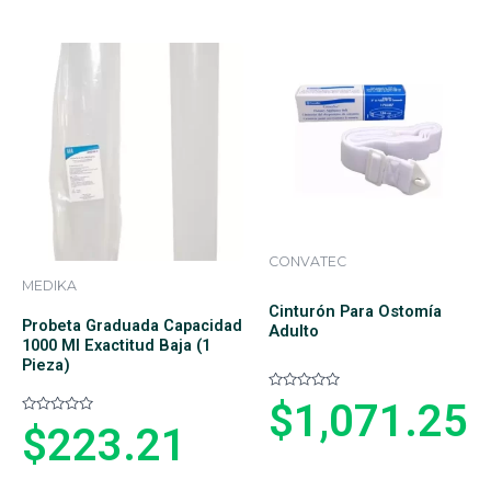
a
o
d
e
o
n
e
0
n
d
0
e
d
5
e
5
CONVATEC
MEDIKA
Cinturón Para Ostomía
Probeta Graduada Capacidad
Adulto
1000 Ml Exactitud Baja (1
Pieza)
V
$
1,071.25
a
V
l
$
223.21
a
o
l
r
o
a
r
d
a