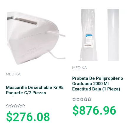
d
e
o
n
e
0
n
d
0
e
d
5
e
5
MEDIKA
MEDIKA
Probeta De Polipropileno
Graduada 2000 Ml
Mascarilla Desechable Kn95
Exactitud Baja (1 Pieza)
Paquete C/2 Piezas
V
$
876.96
a
V
l
$
276.08
a
o
l
r
o
a
r
d
a
o