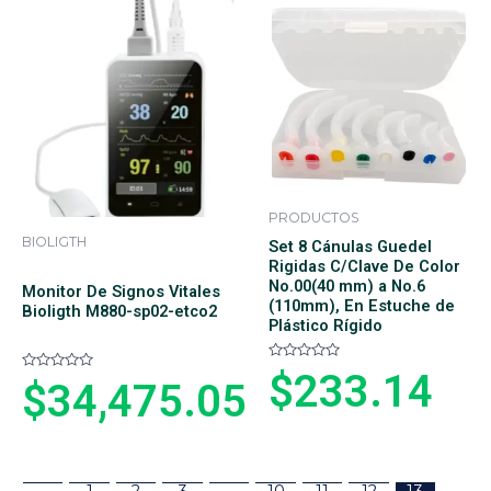
d
n
e
0
5
d
e
5
PRODUCTOS
BIOLIGTH
Set 8 Cánulas Guedel
Rigidas C/Clave De Color
No.00(40 mm) a No.6
Monitor De Signos Vitales
(110mm), En Estuche de
Bioligth M880-sp02-etco2
Plástico Rígido
V
$
233.14
V
$
34,475.05
a
a
l
l
o
o
r
r
a
a
d
d
o
o
e
e
←
1
2
3
…
10
11
12
13
n