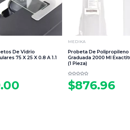
MEDIKA
etos De Vidrio
Probeta De Polipropileno
lares 75 X 25 X 0.8 A 1.1
Graduada 2000 Ml Exactit
(1 Pieza)
Valorado
.00
$
876.96
en
0
de
5