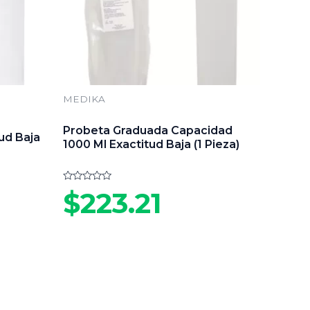
MEDIKA
Probeta Graduada Capacidad
ud Baja
1000 Ml Exactitud Baja (1 Pieza)
Valorado
$
223.21
en
0
de
5