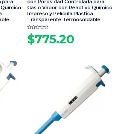
 para
con Porosidad Controlada para
 Químico
Gas o Vapor con Reactivo Químico
a
Impreso y Película Plástica
able
Transparente Termosoldable
Valorado
$
775.20
en
0
de
5