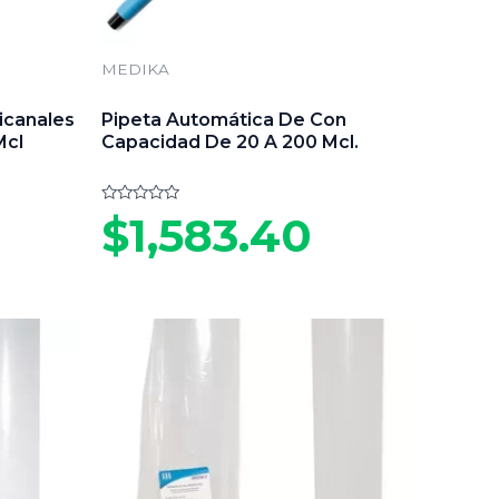
MEDIKA
icanales
Pipeta Automática De Con
Mcl
Capacidad De 20 A 200 Mcl.
Valorado
$
1,583.40
en
0
de
5