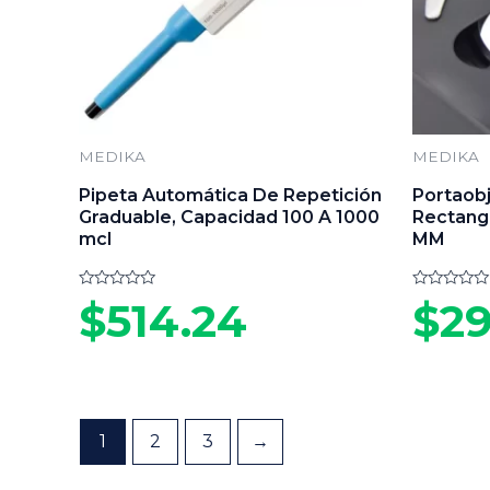
MEDIKA
MEDIKA
Pipeta Automática De Repetición
Portaobj
Graduable, Capacidad 100 A 1000
Rectangu
mcl
MM
Valorado
Valorado
$
514.24
$
29
en
en
0
0
de
de
5
5
1
2
3
→