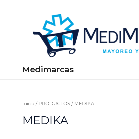
Ir
al
contenido
Medimarcas
Inicio
/
PRODUCTOS
/ MEDIKA
MEDIKA