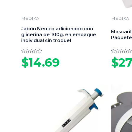
MEDIKA
MEDIKA
Jabón Neutro adicionado con
Mascari
glicerina de 100g. en empaque
Paquete
individual sin troquel
Valorado
Valorado
$
14.69
$
27
en
en
0
0
de
de
5
5