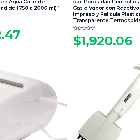
ara Agua Caliente
con Porosidad Controlada
ad de 1750 a 2000 ml) 1
Gas o Vapor con Reactivo
Impreso y Película Plastic
Transparente Termosold
.47
Valorado
$
1,920.06
en
0
de
5