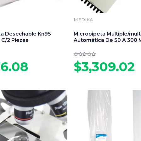
MEDIKA
lla Desechable Kn95
Micropipeta Multiple/mult
 C/2 Piezas
Automática De 50 A 300 
Valorado
6.08
$
3,309.02
en
0
de
5