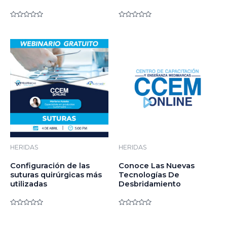
Valorado
Valorado
en
en
0
0
de
de
5
5
HERIDAS
HERIDAS
Configuración de las
Conoce Las Nuevas
suturas quirúrgicas más
Tecnologías De
utilizadas
Desbridamiento
Valorado
Valorado
en
en
0
0