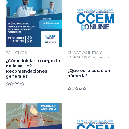
PALIATIVOS
CUIDADOS INTRA Y
EXTRAHOSPITALARIOS
¿Cómo iniciar tu negocio
de la salud?
¿Qué es la curación
Recomendaciones
húmeda?
generales
Valorado
en
Valorado
0
en
de
0
5
de
5