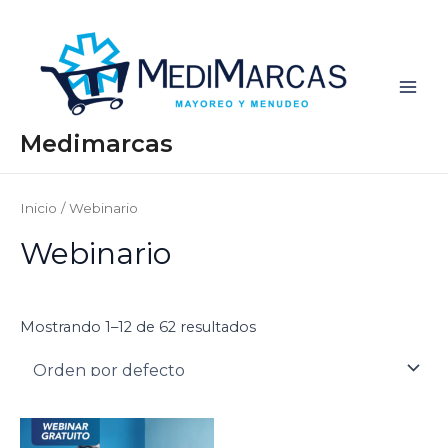
Ir
Main
al
Men
contenido
Medimarcas
Inicio
/ Webinario
Webinario
Mostrando 1–12 de 62 resultados