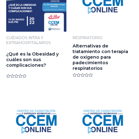
CUIDADOS INTRA Y
RESPIRATORIO
EXTRAHOSPITALARIOS
Alternativas de
tratamiento con terapia
¿Qué es la Obesidad y
de oxígeno para
cuáles son sus
padecimientos
complicaciones?
respiratorios
Valorado
Valorado
en
en
0
0
de
de
5
5