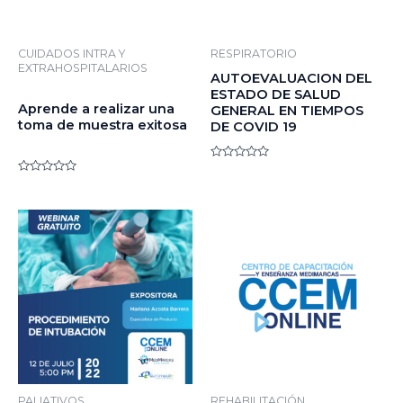
CUIDADOS INTRA Y
RESPIRATORIO
EXTRAHOSPITALARIOS
AUTOEVALUACION DEL
ESTADO DE SALUD
Aprende a realizar una
GENERAL EN TIEMPOS
toma de muestra exitosa
DE COVID 19
Valorado
en
Valorado
0
en
de
0
5
de
5
PALIATIVOS
REHABILITACIÓN