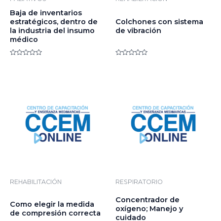
Baja de inventarios
estratégicos, dentro de
Colchones con sistema
la industria del insumo
de vibración
médico
Valorado
Valorado
en
en
0
0
de
de
5
5
REHABILITACIÓN
RESPIRATORIO
Concentrador de
Como elegir la medida
oxígeno; Manejo y
de compresión correcta
cuidado