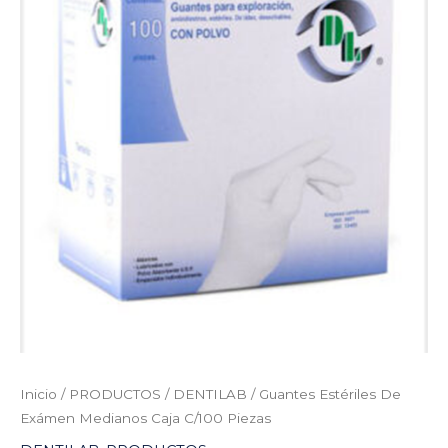
Exámen
Medianos
Caja
C/100
Piezas
cantidad
Inicio
/
PRODUCTOS
/
DENTILAB
/ Guantes Estériles De
Exámen Medianos Caja C/100 Piezas