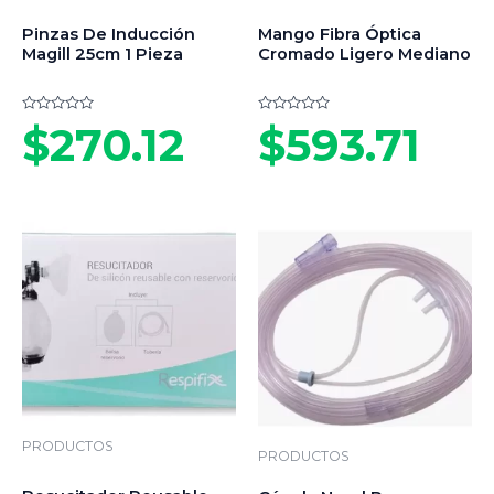
Pinzas De Inducción
Mango Fibra Óptica
Magill 25cm 1 Pieza
Cromado Ligero Mediano
Valorado
Valorado
$
270.12
$
593.71
en
en
0
0
de
de
5
5
PRODUCTOS
PRODUCTOS