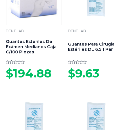
DENTILAB
DENTILAB
Guantes Estériles De
Guantes Para Cirugía
Exámen Medianos Caja
Estériles DL 6.5 1 Par
C/100 Piezas
Valorado
Valorado
$
194.88
$
9.63
en
en
0
0
de
de
5
5