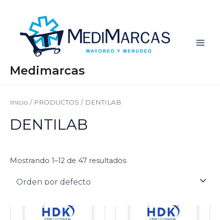
Ir
Main
al
Men
contenido
Medimarcas
Inicio
/
PRODUCTOS
/ DENTILAB
DENTILAB
Mostrando 1–12 de 47 resultados