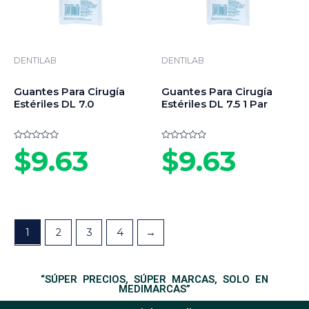
DENTILAB
DENTILAB
Guantes Para Cirugía
Guantes Para Cirugía
Estériles DL 7.0
Estériles DL 7.5 1 Par
Valorado
Valorado
$
9.63
$
9.63
en
en
0
0
de
de
5
5
1
2
3
4
→
“SÚPER PRECIOS, SÚPER MARCAS, SOLO EN
MEDIMARCAS”