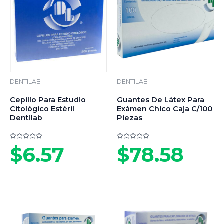
DENTILAB
DENTILAB
Cepillo Para Estudio
Guantes De Látex Para
Citológico Estéril
Exámen Chico Caja C/100
Dentilab
Piezas
Valorado
Valorado
$
6.57
$
78.58
en
en
0
0
de
de
5
5