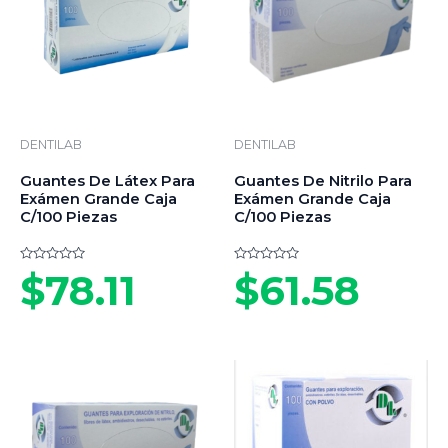
DENTILAB
DENTILAB
Guantes De Látex Para
Guantes De Nitrilo Para
Exámen Grande Caja
Exámen Grande Caja
C/100 Piezas
C/100 Piezas
Valorado
Valorado
$
78.11
$
61.58
en
en
0
0
de
de
5
5