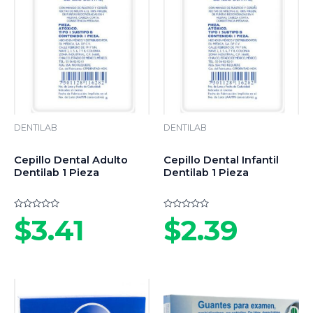
DENTILAB
DENTILAB
Cepillo Dental Adulto
Cepillo Dental Infantil
Dentilab 1 Pieza
Dentilab 1 Pieza
Valorado
Valorado
$
3.41
$
2.39
en
en
0
0
de
de
5
5