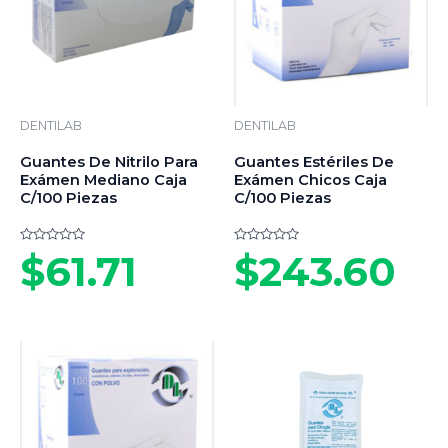
DENTILAB
DENTILAB
Guantes De Nitrilo Para
Guantes Estériles De
Exámen Mediano Caja
Exámen Chicos Caja
C/100 Piezas
C/100 Piezas
Valorado
Valorado
$
61.71
$
243.60
en
en
0
0
de
de
5
5