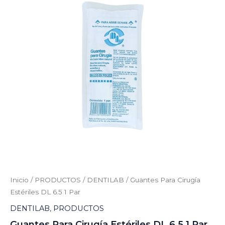
Estériles
DL
6.5
1
Par
cantidad
Inicio
/
PRODUCTOS
/
DENTILAB
/ Guantes Para Cirugía
Estériles DL 6.5 1 Par
DENTILAB
,
PRODUCTOS
Guantes Para Cirugía Estériles DL 6.5 1 Par