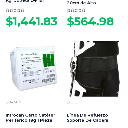
Kg, Cubeta De 19l
20cm de Alto
Valorado
Valorado
$
1,441.83
$
564.98
en
en
0
0
de
de
5
5
BBRAUN
E-LIFE
Introcan Certo Catéter
Línea De Refuerzo
Periférico 18g 1 Pieza
Soporte De Cadera